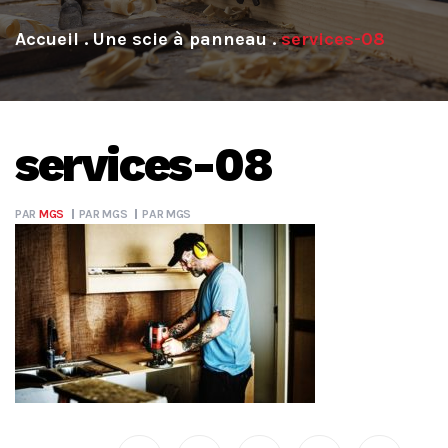
.
Une scie à panneau
.
services-08
services-08
PAR
MGS
PAR
MGS
PAR
MGS