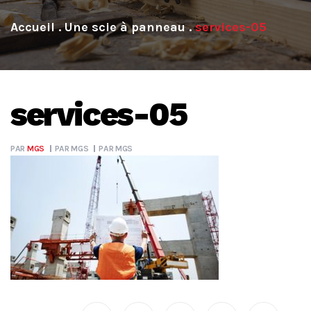
.
Une scie à panneau
.
services-05
services-05
PAR
MGS
PAR
MGS
PAR
MGS