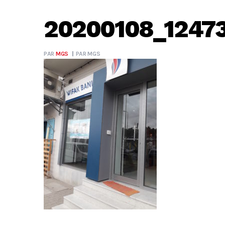
20200108_1247
PAR
MGS
PAR
MGS