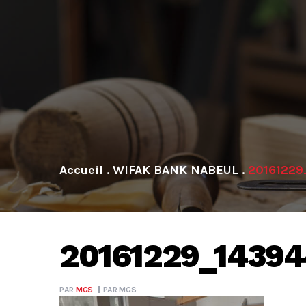
.
WIFAK BANK NABEUL
.
2016122
20161229_1439
PAR
MGS
PAR
MGS