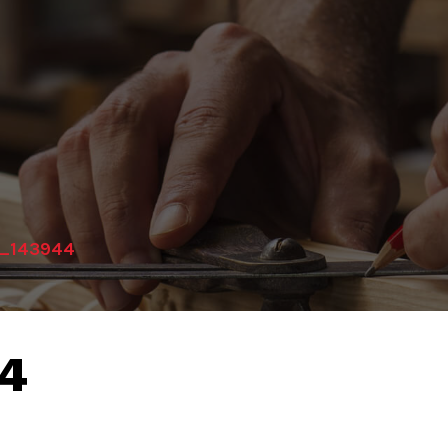
9_143944
44