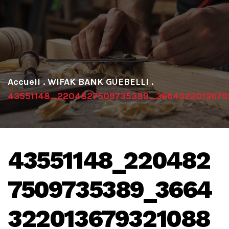
.
WIFAK BANK GUEBELLI
.
43551148_2204827509735389_3664322013679
43551148_220482
7509735389_3664
322013679321088