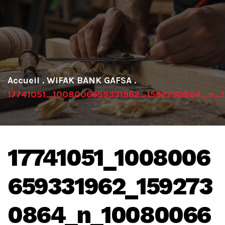
.
WIFAK BANK GAFSA
.
17741051_1008006659331962_1592730864_n_
17741051_1008006
659331962_159273
0864_n_10080066