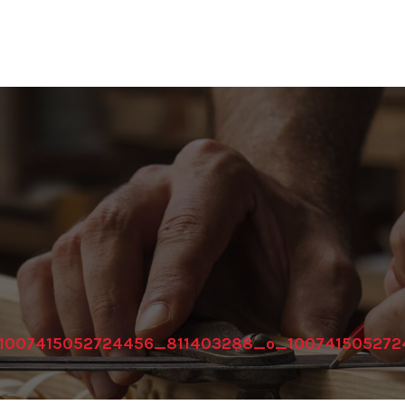
1007415052724456_811403288_o_100741505272