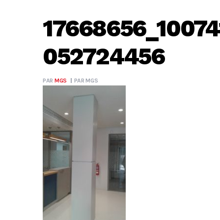
17668656_10074
052724456
PAR
MGS
PAR
MGS