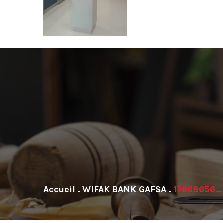
.
WIFAK BANK GAFSA
.
17668656_