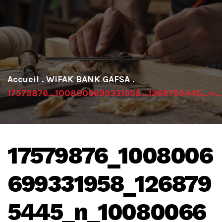
.
WIFAK BANK GAFSA
.
17579876_1008006699331958_1268795445_n_
17579876_1008006
699331958_126879
5445_n_10080066