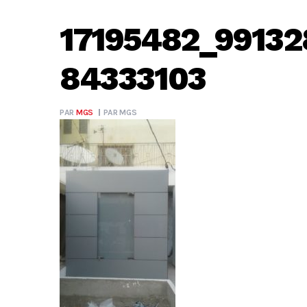
17195482_99132
84333103
PAR
MGS
PAR
MGS