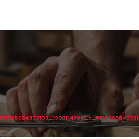
991328584333103_1909114788_o_991328584333