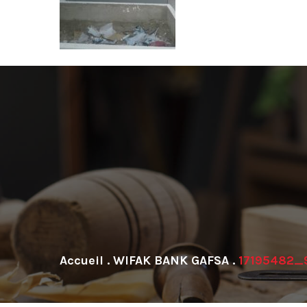
.
WIFAK BANK GAFSA
.
17195482_