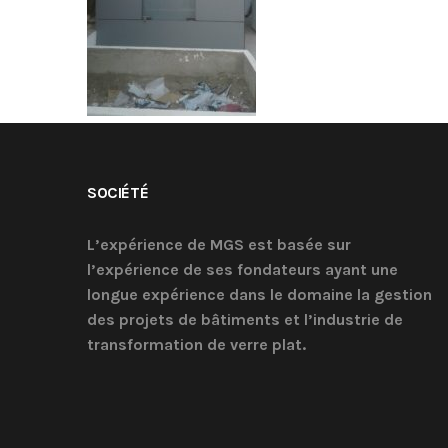
SOCIÉTÉ
L’expérience de MGS est basée sur
l’expérience de ses fondateurs ayant une
longue expérience dans le domaine la gestion
des projets de bâtiments et l’industrie de
transformation de verre plat.