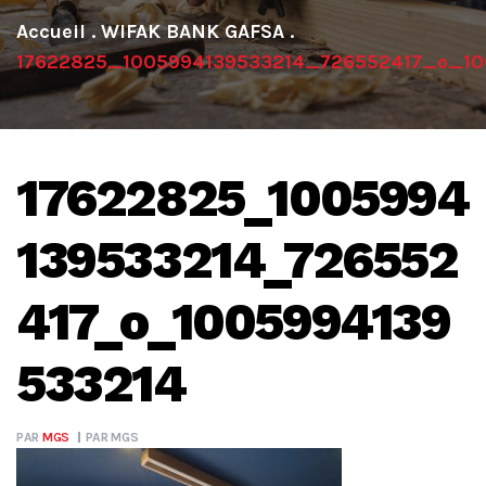
.
WIFAK BANK GAFSA
.
17622825_1005994139533214_726552417_o_10
17622825_1005994
139533214_726552
417_o_1005994139
533214
PAR
MGS
PAR
MGS