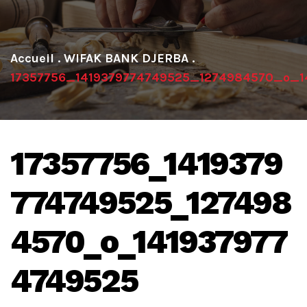
.
WIFAK BANK DJERBA
.
17357756_1419379774749525_1274984570_o_1
17357756_1419379
774749525_127498
4570_o_141937977
4749525