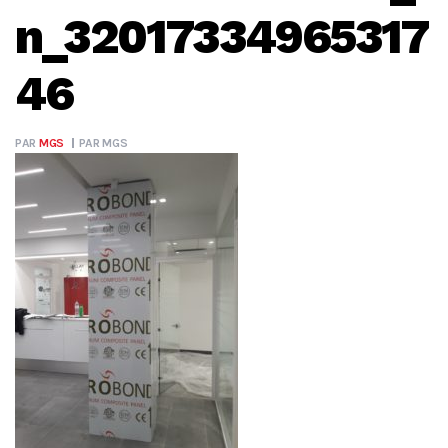
n_32017334965317
46
PAR
MGS
PAR
MGS