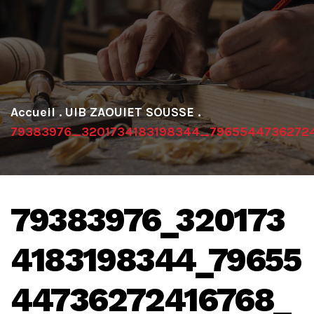
.
UIB ZAOUIET SOUSSE
.
79383976_3201734183198344_7965544736272
79383976_320173
4183198344_79655
44736272416768_