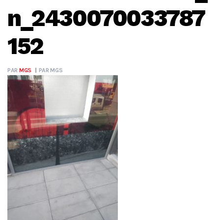
n_2430070033787
152
PAR
MGS
PAR
MGS