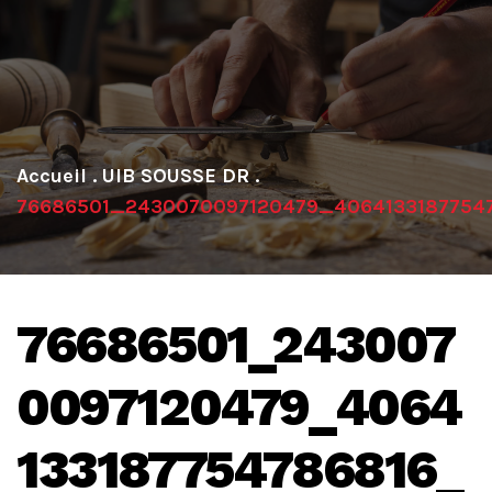
.
UIB SOUSSE DR
.
76686501_2430070097120479_4064133187754
76686501_243007
0097120479_4064
133187754786816_