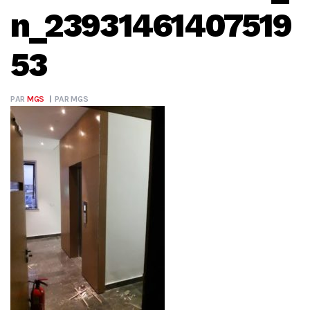
n_23931461407519
53
PAR
MGS
PAR
MGS