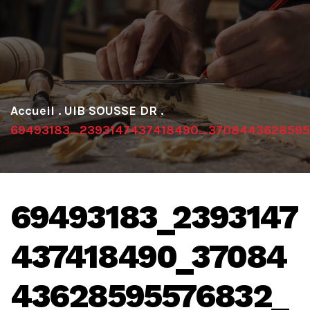
.
UIB SOUSSE DR
.
69493183_2393147437418490_3708443628595
69493183_2393147
437418490_37084
43628595576832_