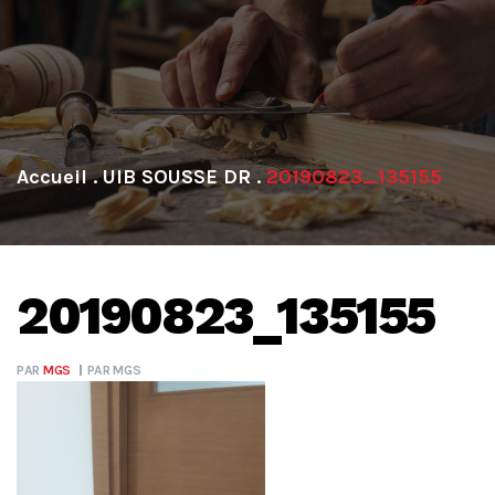
.
UIB SOUSSE DR
.
20190823_135155
20190823_135155
PAR
MGS
PAR
MGS