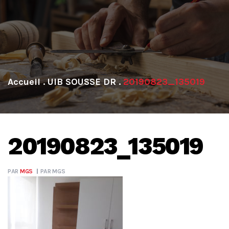
.
UIB SOUSSE DR
.
20190823_135019
20190823_135019
PAR
MGS
PAR
MGS