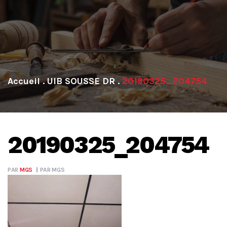
.
UIB SOUSSE DR
.
20190325_204754
20190325_204754
PAR
MGS
PAR
MGS