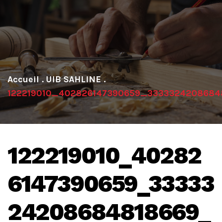
.
UIB SAHLINE
.
122219010_402826147390659_3333324208684
122219010_40282
6147390659_33333
24208684818669_