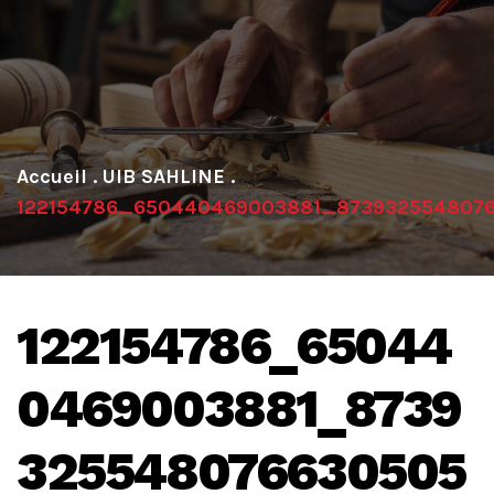
.
UIB SAHLINE
.
122154786_650440469003881_873932554807
122154786_65044
0469003881_8739
325548076630505