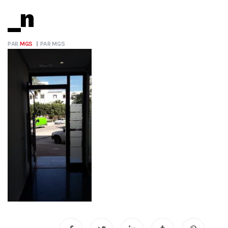
_n
PAR
MGS
PAR
MGS