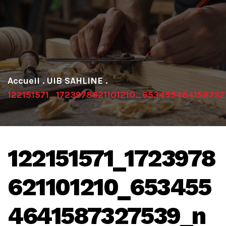
.
UIB SAHLINE
.
122151571_1723978621101210_65345546415873
122151571_1723978
621101210_653455
4641587327539_n