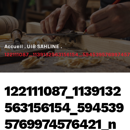
.
UIB SAHLINE
.
122111087_1139132563156154_59453957699745
122111087_1139132
563156154_594539
5769974576421_n