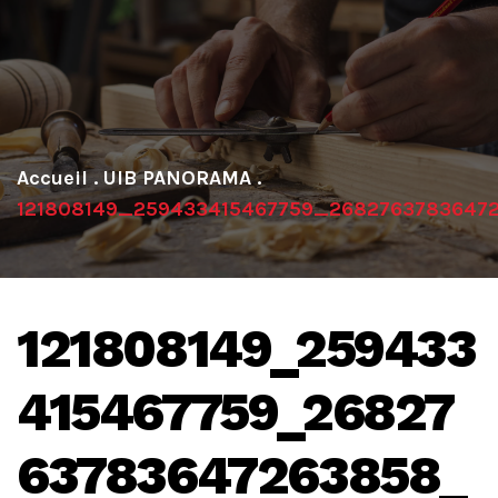
.
UIB PANORAMA
.
121808149_259433415467759_2682763783647
121808149_259433
415467759_26827
63783647263858_