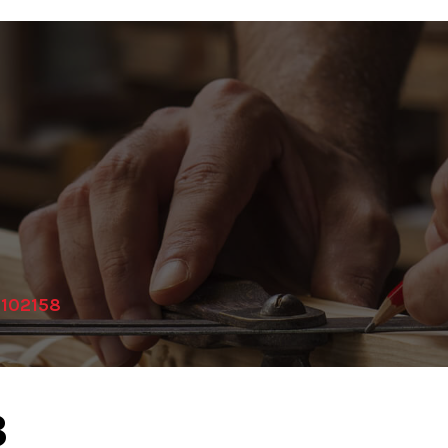
_102158
8