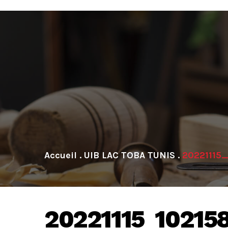
.
UIB LAC TOBA TUNIS
.
20221115
20221115_10215