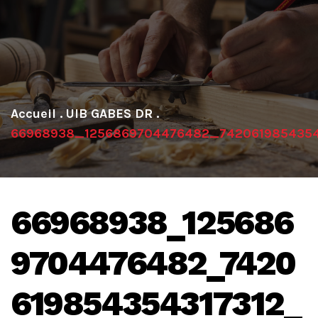
.
UIB GABES DR
.
66968938_1256869704476482_7420619854354
66968938_125686
9704476482_7420
619854354317312_