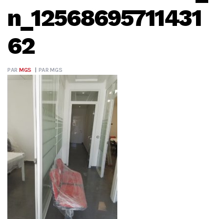
n_12568695711431
62
PAR
MGS
PAR
MGS