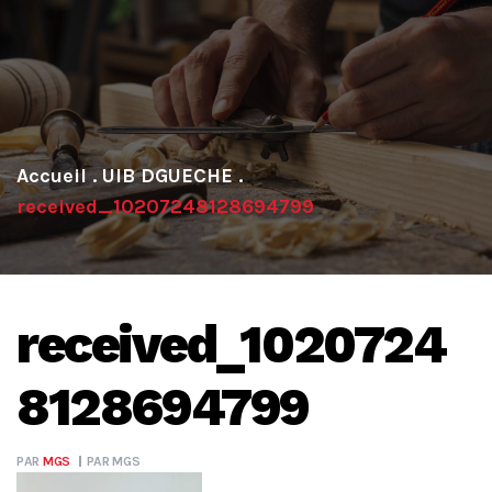
.
UIB DGUECHE
.
received_10207248128694799
received_1020724
8128694799
PAR
MGS
PAR
MGS