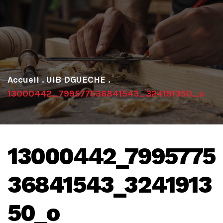
.
UIB DGUECHE
.
13000442_799577536841543_324191350_o
13000442_7995775
36841543_3241913
50_o