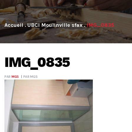
.
UBCI Moulinville sfax
.
IMG_0835
IMG_0835
PAR
MGS
PAR
MGS