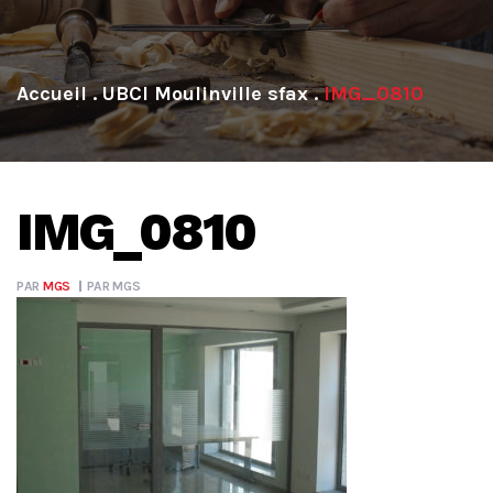
.
UBCI Moulinville sfax
.
IMG_0810
IMG_0810
PAR
MGS
PAR
MGS