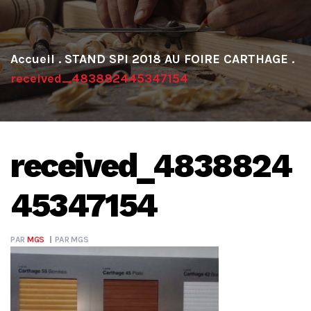
.
STAND SPI 2018 AU FOIRE CARTHAGE
.
received_483882445347154
received_4838824
45347154
PAR
MGS
PAR
MGS