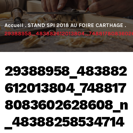
.
STAND SPI 2018 AU FOIRE CARTHAGE
.
29388958_483882612013804_7488178083602
29388958_483882
612013804_748817
8083602628608_n
_48388258534714