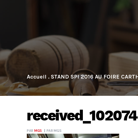
.
STAND SPI 2016 AU FOIRE CART
received_10207
PAR
MGS
PAR
MGS