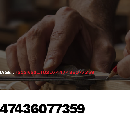
HAGE
.
received_10207447436077359
447436077359