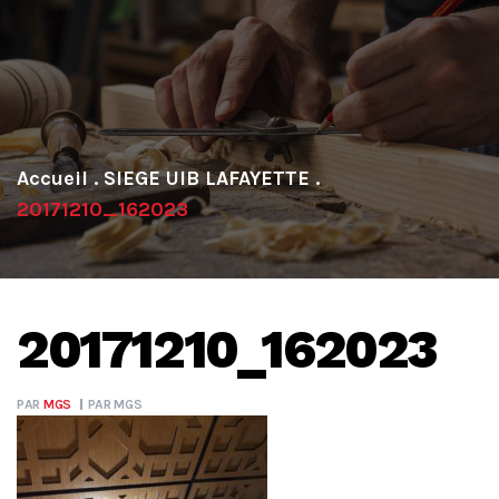
.
SIEGE UIB LAFAYETTE
.
20171210_162023
20171210_162023
PAR
MGS
PAR
MGS