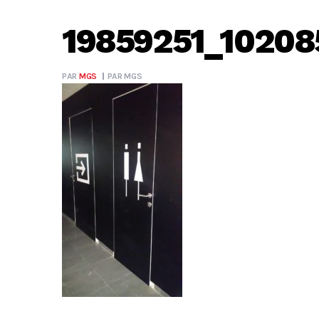
19859251_1020
PAR
MGS
PAR
MGS