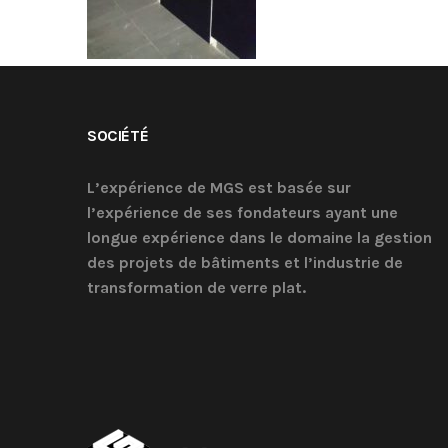
SOCIÉTÉ
L’expérience de MGS est basée sur
l’expérience de ses fondateurs ayant une
longue expérience dans le domaine la gestion
des projets de bâtiments et l’industrie de
transformation de verre plat.