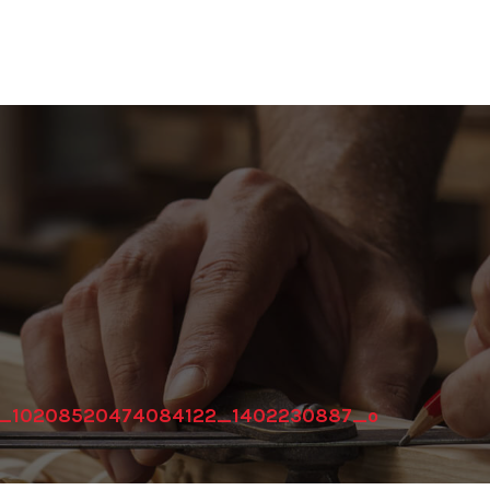
1_10208520474084122_1402230887_o