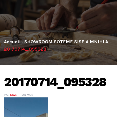
.
SHOWROOM SOTEME SISE A MNIHLA
.
20170714_095328
20170714_095328
PAR
MGS
PAR
MGS