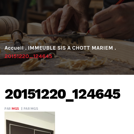
.
IMMEUBLE SIS A CHOTT MARIEM
.
20151220_124645
20151220_124645
PAR
MGS
PAR
MGS