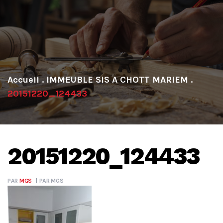
.
IMMEUBLE SIS A CHOTT MARIEM
.
20151220_124433
20151220_124433
PAR
MGS
PAR
MGS