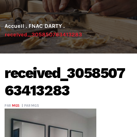
.
FNAC DARTY
.
received_305850763413283
received_3058507
63413283
PAR
MGS
PAR
MGS