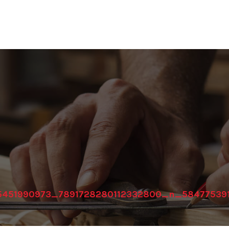
5451990973_7891728280112332800_n_58477539