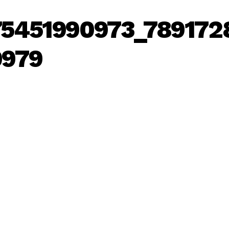
75451990973_789172
0979