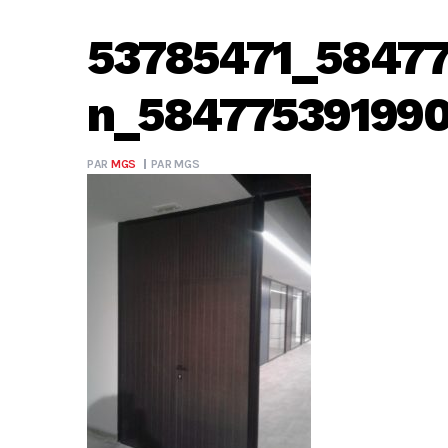
53785471_5847
n_58477539199
PAR
MGS
PAR
MGS