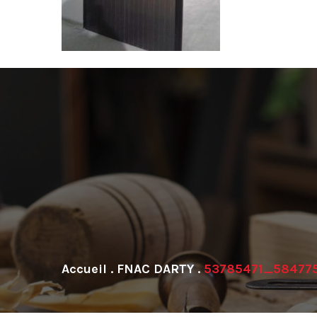
.
FNAC DARTY
.
53785471_58477