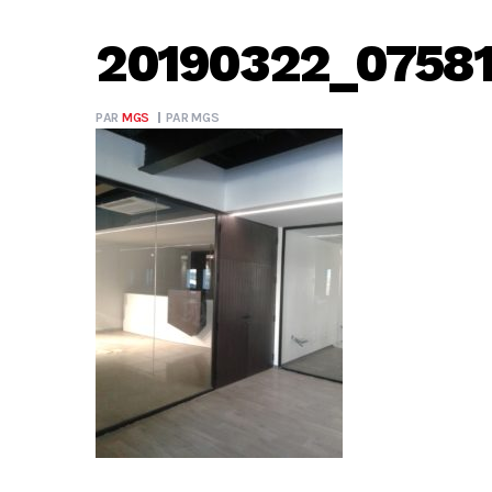
20190322_0758
PAR
MGS
PAR
MGS