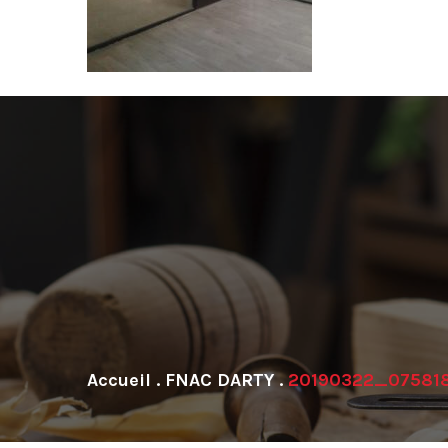
.
FNAC DARTY
.
20190322_07581