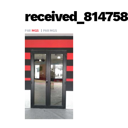
received_81475
PAR
MGS
PAR
MGS