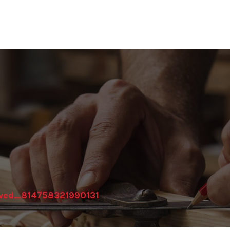
ived_814758321990131