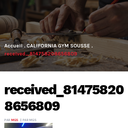
.
CALIFORNIA GYM SOUSSE
.
received_814758208656809
received_81475820
8656809
PAR
MGS
PAR
MGS