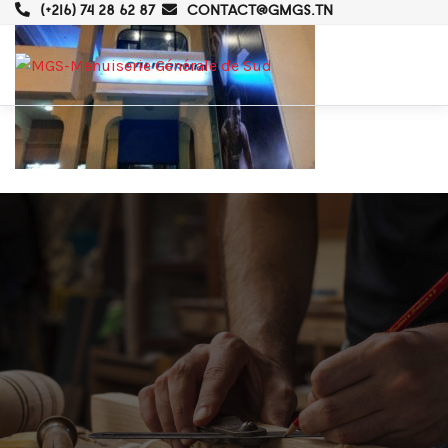
(+216) 74 28 62 87
CONTACT@GMGS.TN