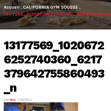
.
CALIFORNIA GYM SOUSSE
.
13177569_10206726252740360_621737964275
13177569_1020672
6252740360_6217
379642755860493
_n
PAR
MGS
PAR
MGS