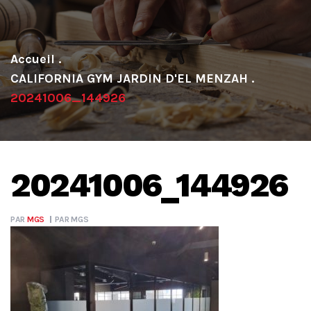
.
CALIFORNIA GYM JARDIN D'EL MENZAH
.
20241006_144926
20241006_144926
PAR
MGS
PAR
MGS