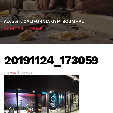
.
CALIFORNIA GYM BOUMHAL
.
20191124_173059
20191124_173059
PAR
MGS
PAR
MGS