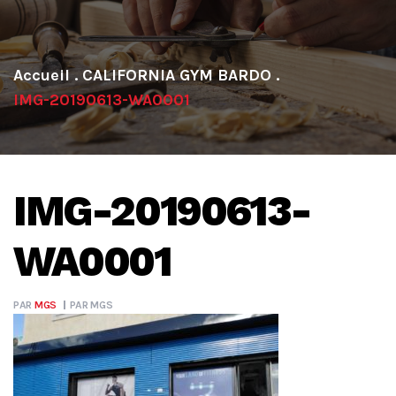
.
CALIFORNIA GYM BARDO
.
IMG-20190613-WA0001
IMG-20190613-
WA0001
PAR
MGS
PAR
MGS