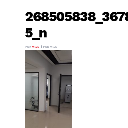
268505838_367
5_n
PAR
MGS
PAR
MGS