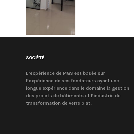
SOCIÉTÉ
L’expérience de MGS est basée sur
l’expérience de ses fondateurs ayant une
longue expérience dans le domaine la gestion
des projets de bâtiments et l’industrie de
transformation de verre plat.