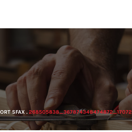
ORT SFAX
.
268505838_367874348474872_17072