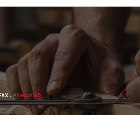
FAX
.
Photo2135