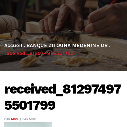
.
BANQUE ZITOUNA MEDENINE DR
.
received_812974975501799
received_81297497
5501799
PAR
MGS
PAR
MGS