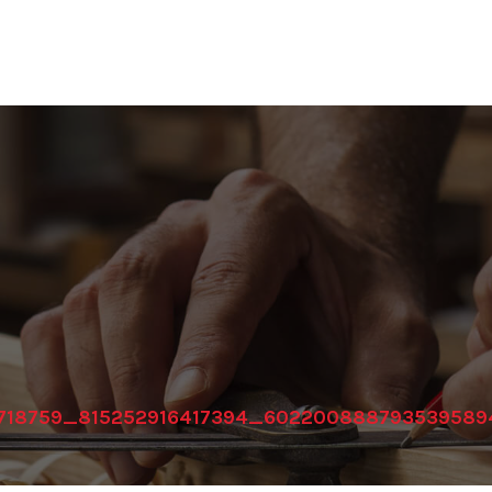
718759_815252916417394_60220088879353958