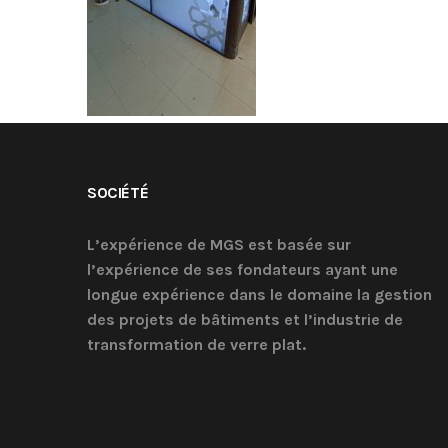
SOCIÉTÉ
L’expérience de MGS est basée sur
l’expérience de ses fondateurs ayant une
longue expérience dans le domaine la gestion
des projets de bâtiments et l’industrie de
transformation de verre plat.