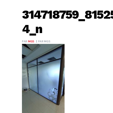
314718759_815
4_n
PAR
MGS
PAR
MGS