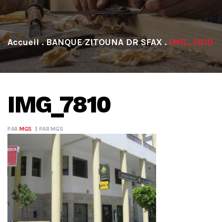
.
BANQUE ZITOUNA DR SFAX
.
IMG_7810
IMG_7810
PAR
MGS
PAR
MGS